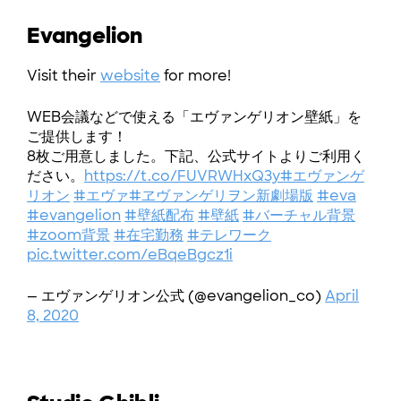
Evangelion
Visit their
website
for more!
WEB会議などで使える「エヴァンゲリオン壁紙」を
ご提供します！
8枚ご用意しました。下記、公式サイトよりご利用く
ださい。
https://t.co/FUVRWHxQ3y
#エヴァンゲ
リオン
#エヴァ
#ヱヴァンゲリヲン新劇場版
#eva
#evangelion
#壁紙配布
#壁紙
#バーチャル背景
#zoom背景
#在宅勤務
#テレワーク
pic.twitter.com/eBqeBgcz1i
— エヴァンゲリオン公式 (@evangelion_co)
April
8, 2020