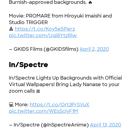
Burnish-approved backgrounds. 🔥
Movie: PROMARE from Hiroyuki Imaishi and
Studio TRIGGER
🔺
https://t.co/Koy5e5Perz
pic.twitter.com/Ugj8YtzRlw
— GKIDS Films (@GKIDSfilms)
April 2, 2020
In/Spectre
In/Spectre Lights Up Backgrounds with Official
Virtual Wallpapers! Bring Lady Nanase to your
zoom calls 🎀
💻 More:
https://t.co/Ort3PrSVuX
pic.twitter.com/WEsSclyF1M
— In/Spectre (@InSpectreAnime)
April 13, 2020